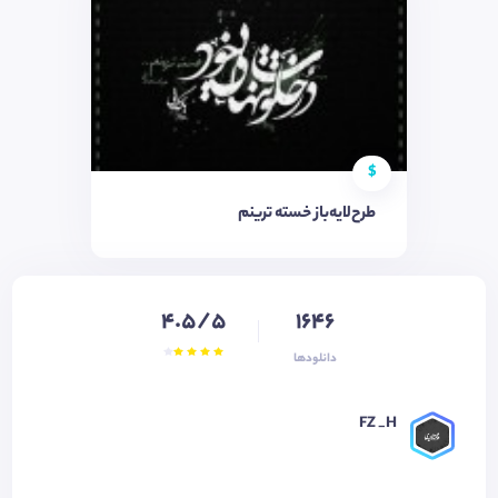
$
طرح‌لایه‌باز خسته ترینم
4.5/5
1646
دانلودها
FZ _H