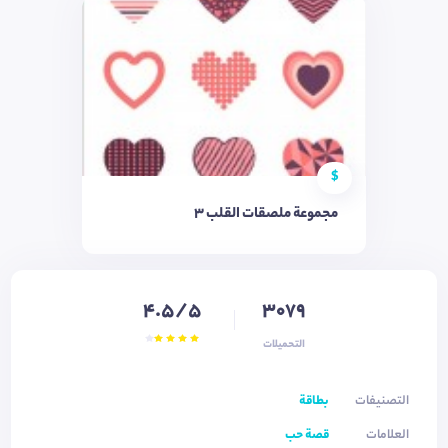
$
مجموعة ملصقات القلب 3
4.5/5
3079
التحميلات
التصنيفات
بطاقة
العلامات
قصة حب