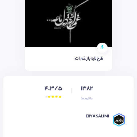
$
طرح‌لایه‌باز غم ات
4.3/5
1382
دانلودها
ElIYA SALIMI