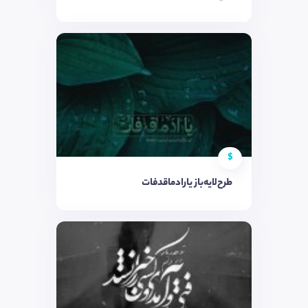
$
طرح‌لایه‌باز یارادماقدفات