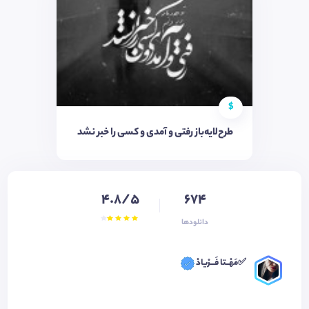
$
طرح‌لایه‌باز رفتی و آمدی و کسی را خبر نشد
4.8/5
674
دانلودها
✅مَهْــتا فَـــرْیادْ