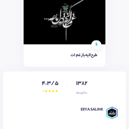
$
طرح‌لایه‌باز غم ات
4.3/5
1382
دانلودها
ElIYA SALIMI