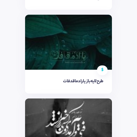
$
طرح‌لایه‌باز یارادماقدفات