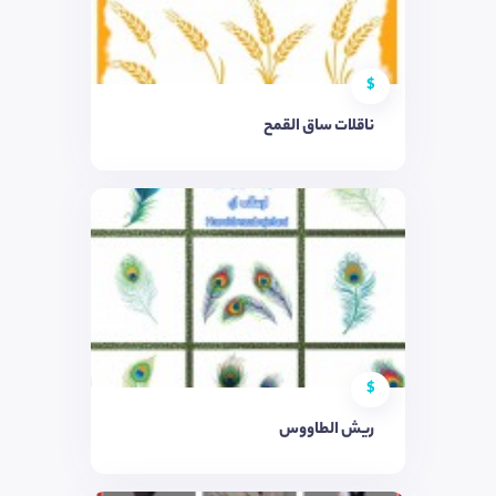
$
ناقلات ساق القمح
$
ريش الطاووس