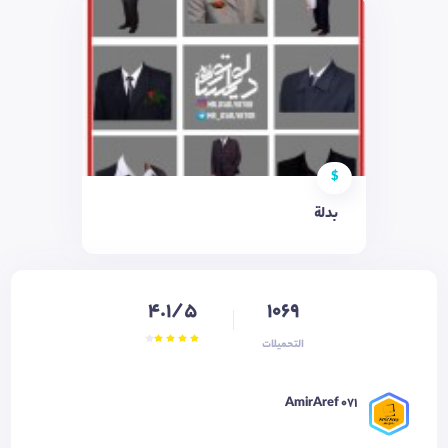
$
بدلة
4.1/5
1069
التحميلات
AmirAref 071