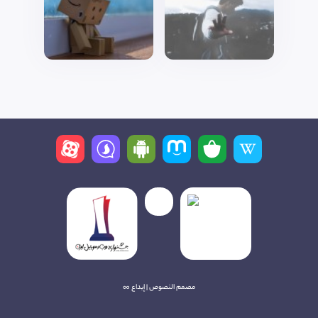
مصمم النصوص | إبداع ∞