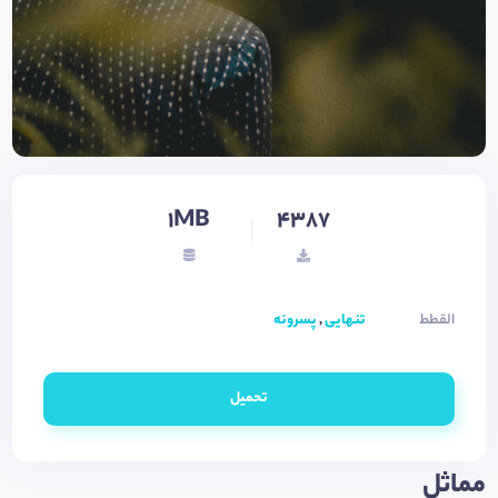
1MB
4387
القطط
تنهایی
,
پسرونه
تحميل
مماثل