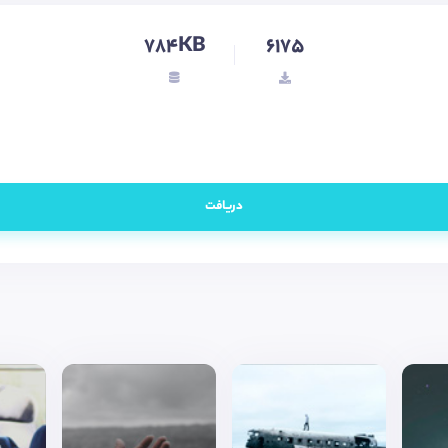
784KB
6175
دریافت