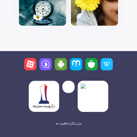
متن نگار | خلاقیت ∞