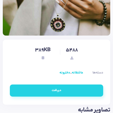
389KB
5488
دسته‌ها
عاشقانه
,
دخترونه
دریافت
تصاویر مشابه