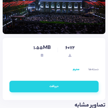
1.55MB
6072
دسته‌ها
محرم
دریافت
تصاویر مشابه