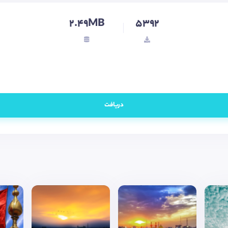
2.49MB
5392
دریافت