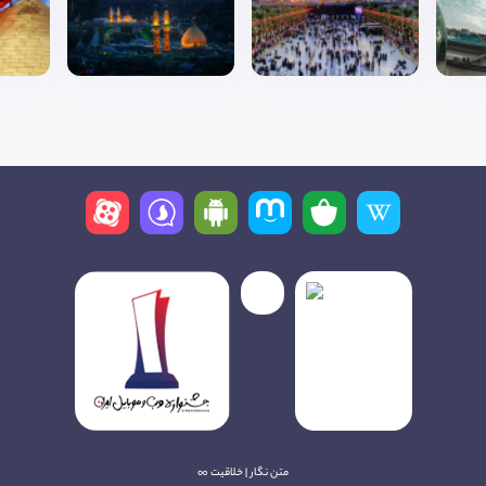
متن نگار | خلاقیت ∞