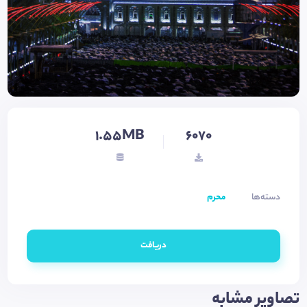
1.55MB
6070
دسته‌ها
محرم
دریافت
تصاویر مشابه