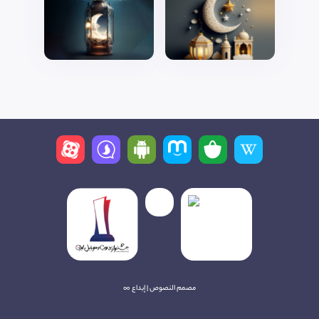
مصمم النصوص | إبداع ∞