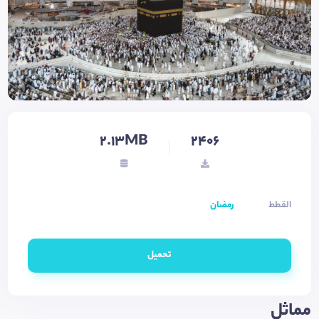
2.13MB
2406
القطط
رمضان
تحميل
مماثل