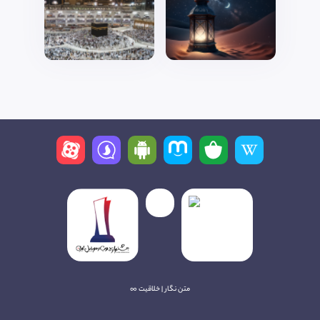
متن نگار | خلاقیت ∞