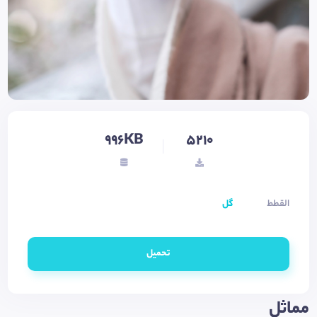
996KB
5210
القطط
گل
تحميل
مماثل