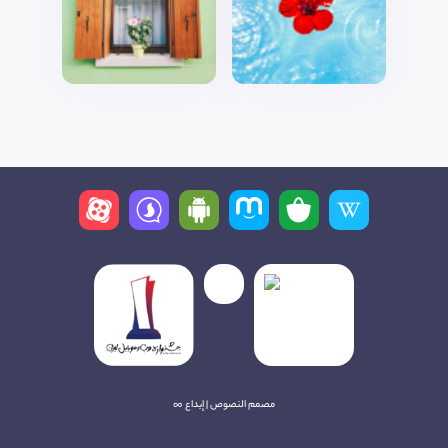
مصمم النصوص | إبداع ∞