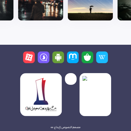
مصمم النصوص | إبداع ∞