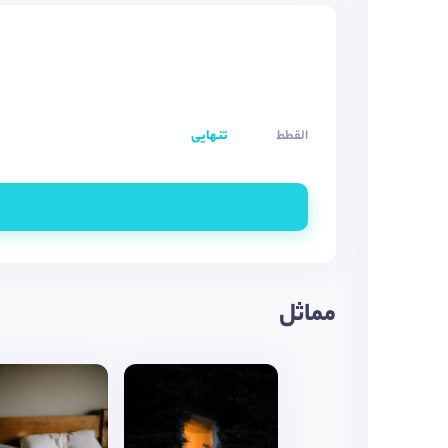
القطط
تنهایی
مماثل