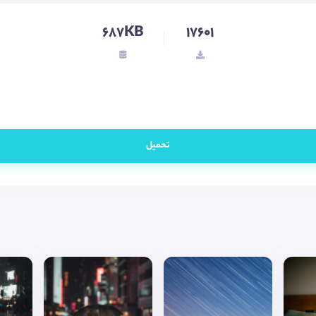
687KB
17601
تحميل