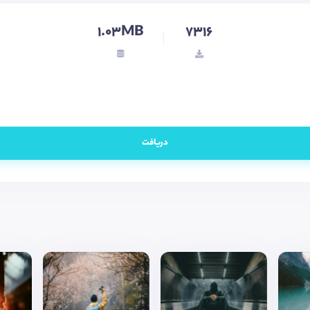
1.03MB
7316
دریافت