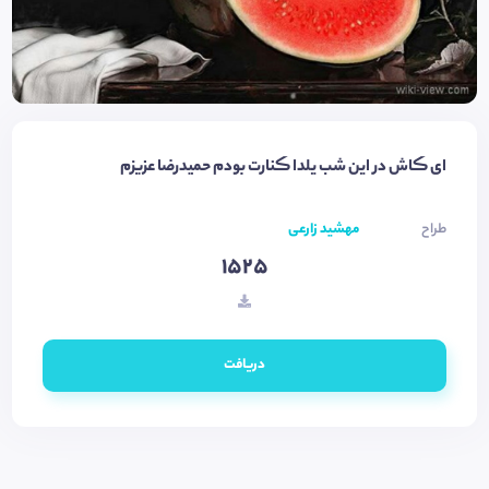
ای ڪاش در این شب یلدا ڪنارت بودم حمیدرضا عزیزم
طراح
مهشید زارعی
1525
دریافت