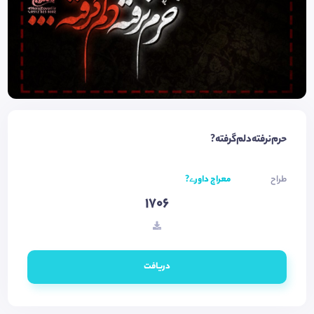
حرم‌نرفته‌دلم‌گرفته?
طراح
معراج داورے?
1706
دریافت