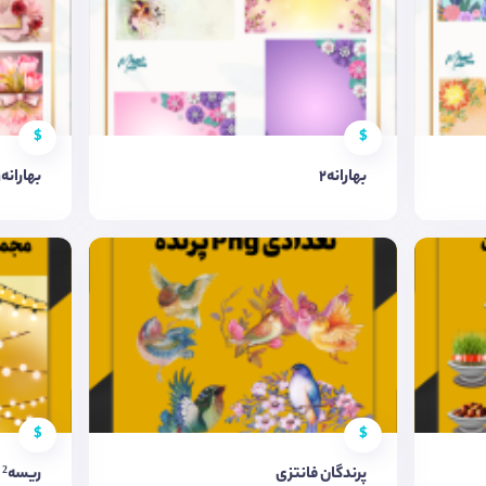
$
$
بهارانه۲
بهارانه۱
$
$
پرندگان فانتزی
ریسه²