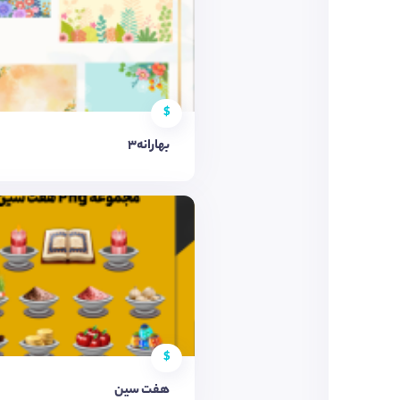
$
بهارانه۳
$
هفت سین