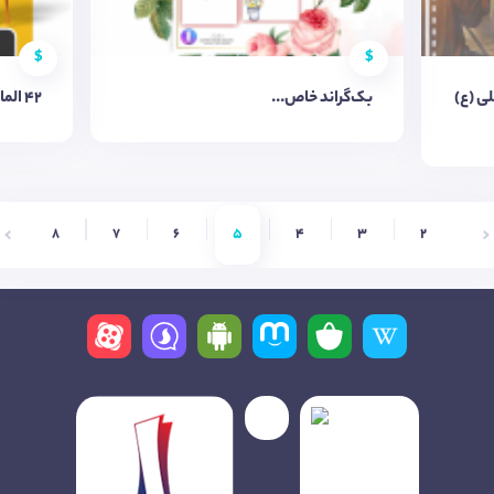
$
$
ی (ع)
بک‌گراند خاص...
42 المان سه بعدی حرفه ای😱
8
7
6
5
4
3
2