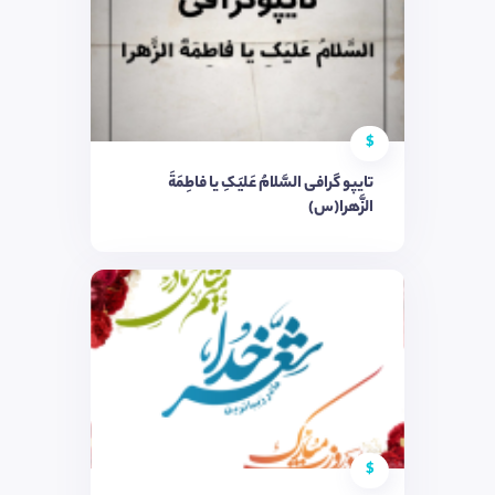
$
تایپو گرافی السَّلامُ عَلیَکِ یا فاطِمَةَ
الزَّهرا(س)
$