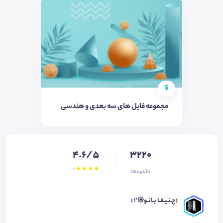
$
مجموعه فایل های سه بعدی و هندسی
4.6/5
3220
دانلودها
‹ح‌ـنـیـفـٰا‌ بـانـو𑁍'! › ‌‌