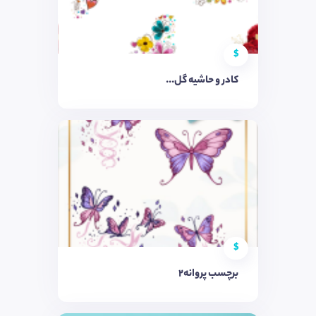
$
کادر و حاشیه گل...
$
برچسب پروانه2