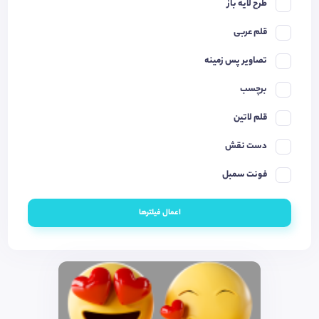
طرح لایه باز
قلم عربی
تصاویر پس زمینه
برچسب
قلم لاتین
دست نقش
فونت سمبل
اعمال فیلترها