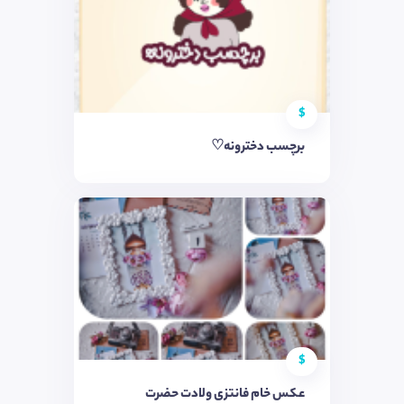
$
برچسب دخترونه♡
$
عکس خام فانتزی ولادت حضرت