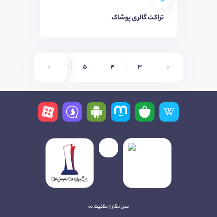
$
تراکت گالری پوشاک
8
7
6
5
4
3
متن نگار | خلاقیت ∞