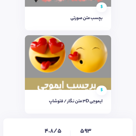
$
بچسب متن صورتی
$
ایموجی 3D متن نگار / فتوشاپ
4.8/5
593