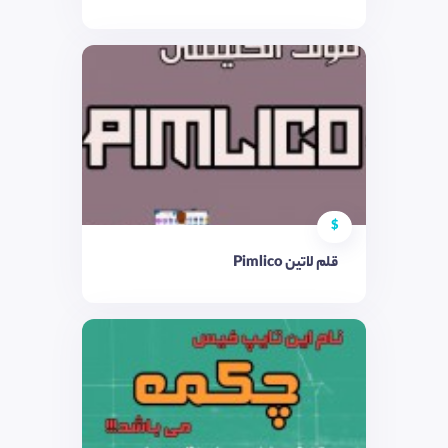
$
قلم لاتین Pimlico