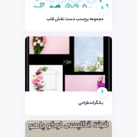
$
مجموعه برچسب دست نقش قلب
$
بکگراندطراحی