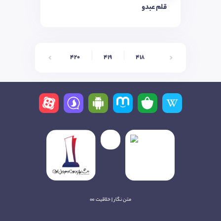
قلم عبدو
422
421
420
419
418
متن نگار | خلاقیت ∞