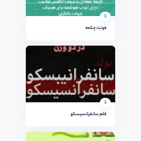
$
فونت چکمه
$
قلم سانفرانسیسکو