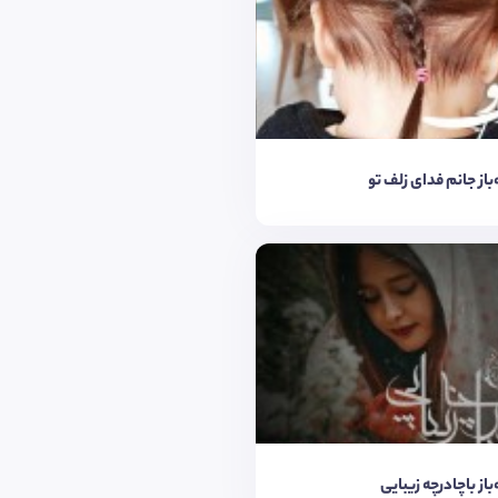
‌باز جانم فدای زلف تو
‌باز باچادرچه زیبایی