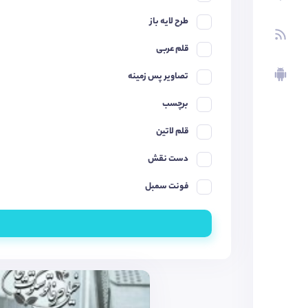
طرح لایه باز
قلم عربی
تصاویر پس زمینه
برچسب
قلم لاتین
دست نقش
فونت سمبل