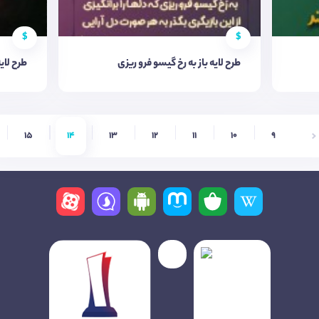
$
$
طرح لایه باز به رخ گیسو فرو ریزی
طرح لای
15
14
13
12
11
10
9