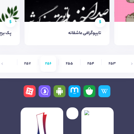
$
$
تایپوگرافی عاشقانه
پک برچ
258
257
256
255
254
253