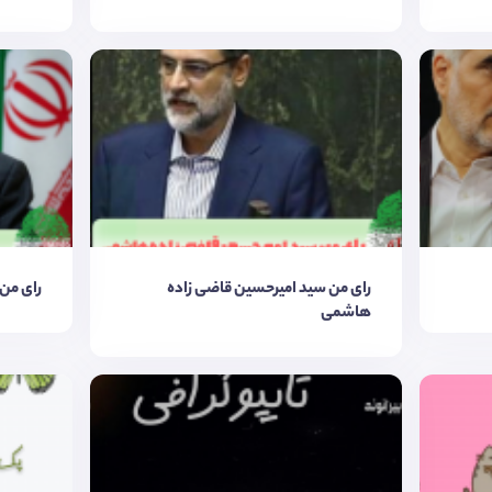
رای من سید امیرحسین قاضی زاده
رای من
هاشمی