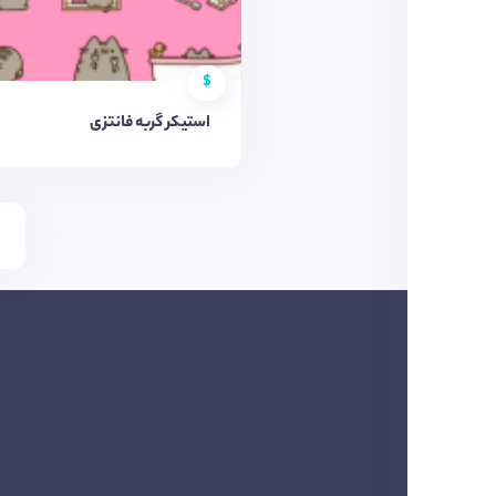
$
استیکر گربه فانتزی