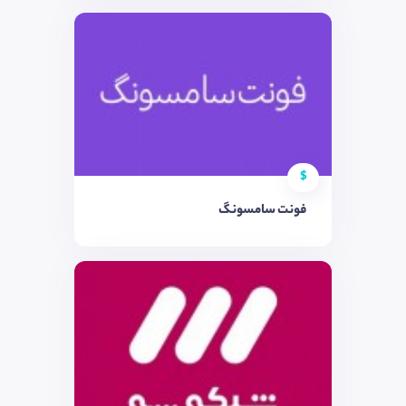
$
فونت سامسونگ