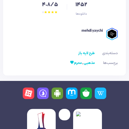
4.8/5
1452
دانلودها
mehdi yaychi
دسته‌بندی
طرح لایه باز
برچسب‌ها
مذهبی
,
محرم🖤