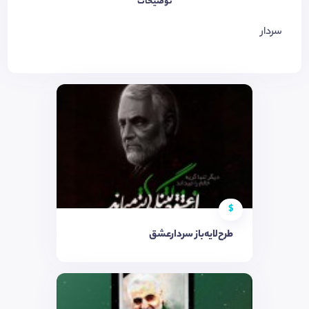
توضیحات
سردار
$
طرح‌لایه‌باز سردارعشق