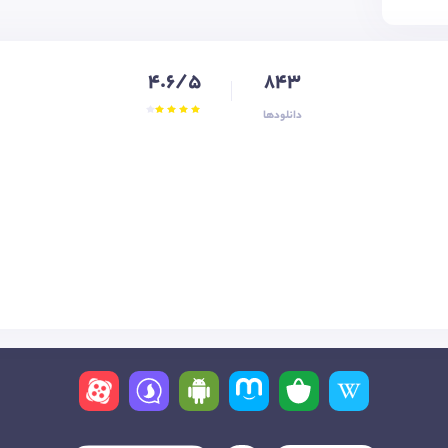
4.6/5
843
دانلودها