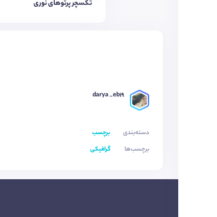
تکسچر پرتوهای نوری
darya _eb19
دسته‌بندی
برچسب
برچسب‌ها
گرافیکی