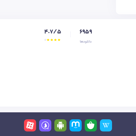
4.7/5
6959
دانلودها