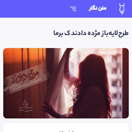
متن نگار
طرح‌لایه‌باز مژده دادند ک برما