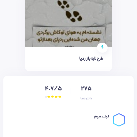
$
طرح‌لایه‌باز ردپا
4.7/5
275
دانلودها
لـیلـے مـیم