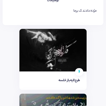
توضیحات
مژده دادند ک برما
$
طرح‌لایه‌باز خلسه