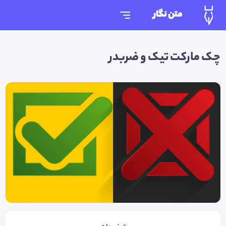
متن نگار
چک مارکت تیک و ضربدر