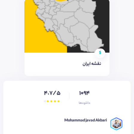
$
نقشه ایران
4.7/5
1094
دانلودها
Mohammad javad Akbari