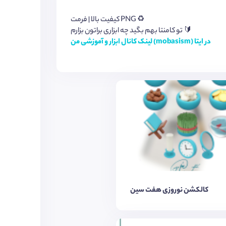
کیفیت بالا | فرمت PNG ♻️
تو کامنتا بهم بگید چه ابزاری براتون بزارم 🔰
لینک کانال ابزار و آموزشی من (mobasism) در ایتا
کالکشن نوروزی هفت سین