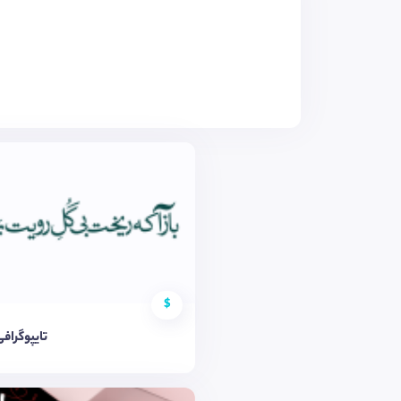
$
تایپوگرافی