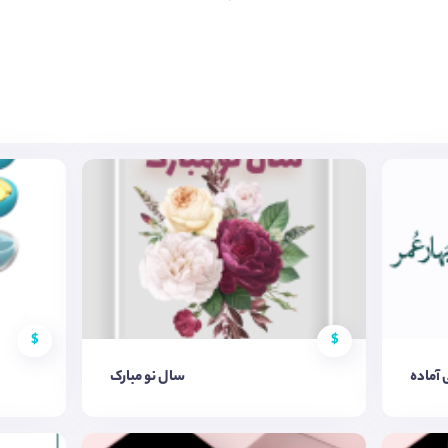
$
$
 آماده
سال نو مبارک