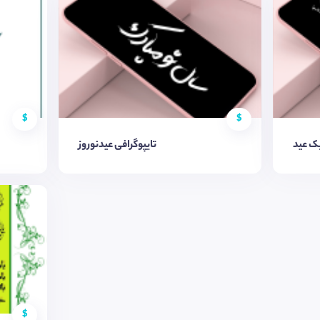
$
$
یک عید
تایپوگرافی عیدنوروز
$