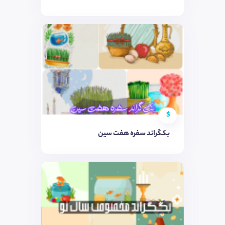
$
بکگراند سفره هفت سین