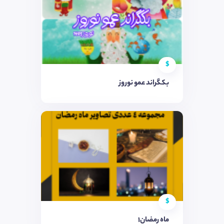
$
بکگراند عمو نوروز
$
ماه رمضان۱