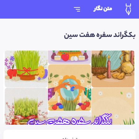
متن نگار
بکگراند سفره هفت سین