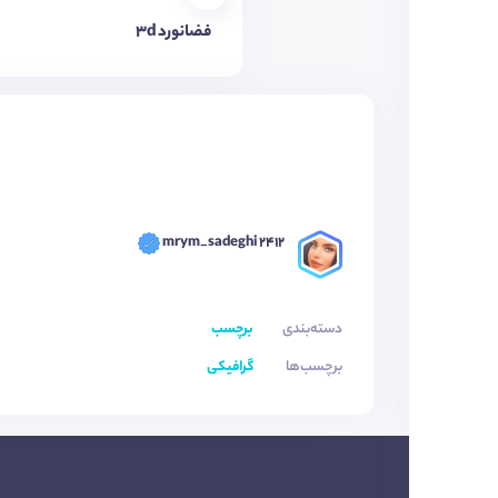
فضانورد 3d
mrym_sadeghi 2412
دسته‌بندی
برچسب
برچسب‌ها
گرافیکی