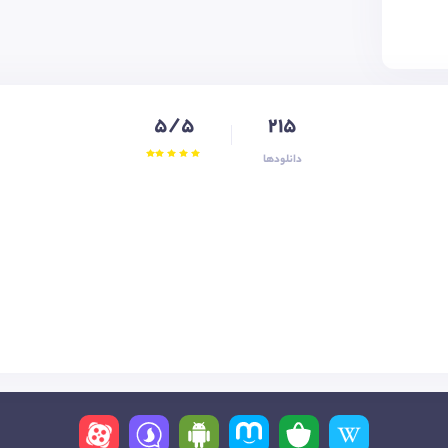
5/5
215
دانلودها