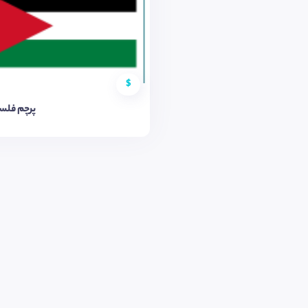
$
پرچم فلسط