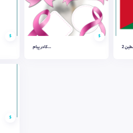
$
$
ین 2
کادر پیام...
$