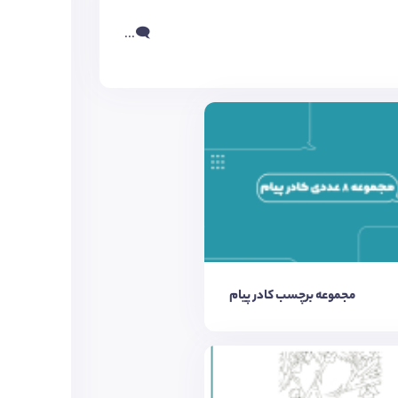
...🗨️
مجموعه برچسب کادر پیام