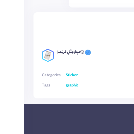
|میٖمْ مِثْـلِ مَریَمـْـღ|
Categories
Sticker
Tags
graphic