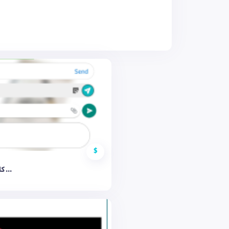
$
کادر چت ...