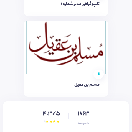
تایپوگرافی غدیر شماره ۱
$
مسلم بن عقیل
4.3/5
1863
دانلودها