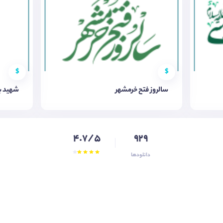
$
$
سالروز فتح خرمشهر
شهید ب
4.7/5
929
دانلودها