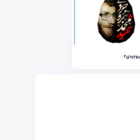
روجردی2