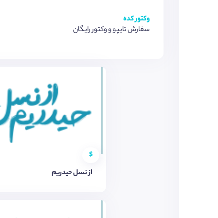
وکتور کده
سفارش تایپو و وکتور رایگان
$
از نسل حیدریم