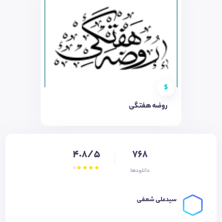
$
روضه هفتگی
4.8/5
768
دانلودها
سیدعلی شعفی