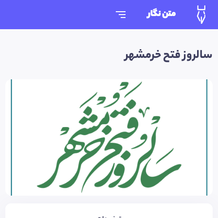
متن نگار
سالروز فتح خرمشهر