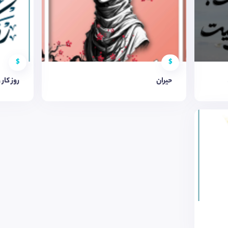
$
$
حیران
روز کار 