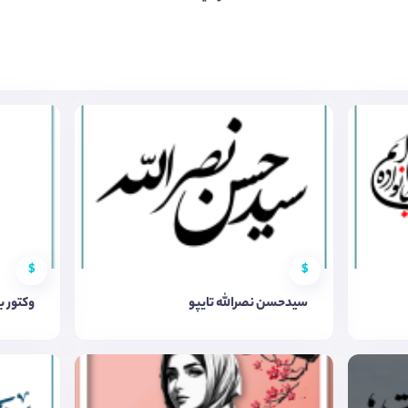
$
$
سیدحسن نصرالله تایپو
وکتور ب