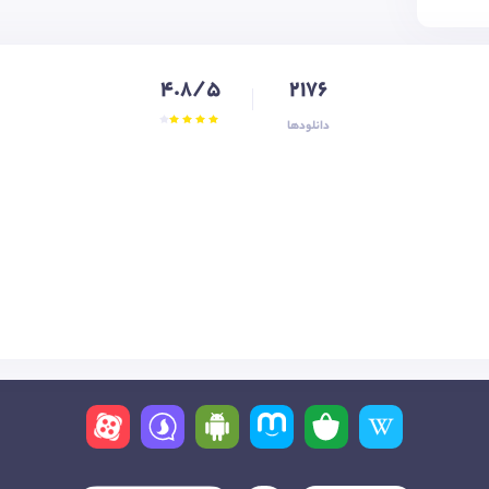
4.8/5
2176
دانلودها