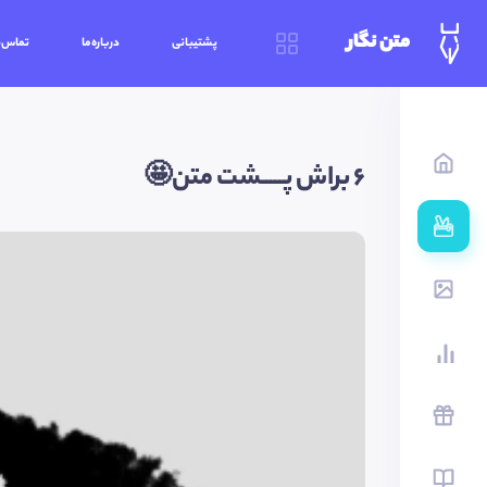
متن نگار
پشتیبانی
درباره‌ما
تماس‌ب
6 براش پـــــشت متن🤩