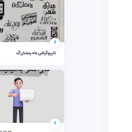
$
تایپوگرافی ماه رمضان🌙
$