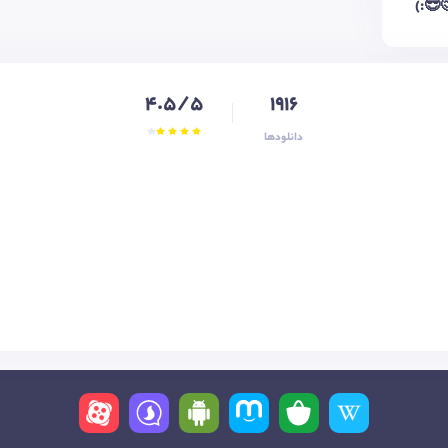
😎:)
4.5/5
1916
دانلودها