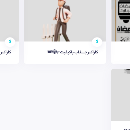
$
$
کاراکتر جــــذاب باکیفیت 3🤩👑
کاراکتر ج