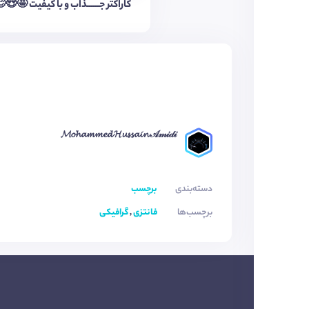
کاراکتر جــــــذاب و با کیفیت 🤩😍
𝓜𝓸𝓱𝓪𝓶𝓶𝓮𝓭 𝓗𝓾𝓼𝓼𝓪𝓲𝓷 𝒜𝓂𝒾𝒹𝒾
دسته‌بندی
برچسب
برچسب‌ها
فانتزی
,
گرافیکی