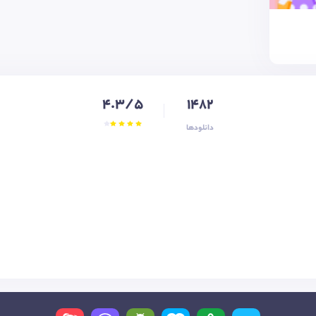
4.3/5
1482
دانلودها