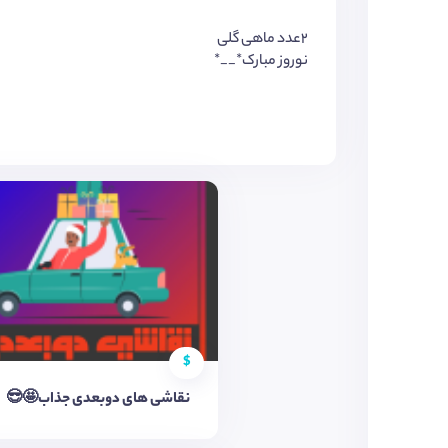
۲عدد ماهی گلی
نوروز مبارک*__*
$
نقاشی های دوبعدی جذاب🤩😎