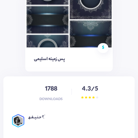
$
پس زمینه اسلیمی
1788
4.3/5
DOWNLOADS
حـنـیــفـھ 𓏲࣪