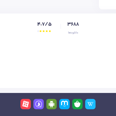
4.7/5
3688
دانلودها