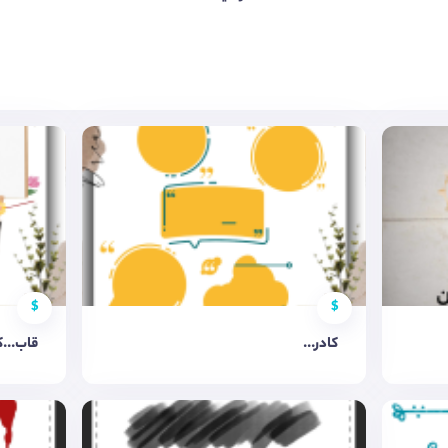
$
$
کادر...
قاب...ک