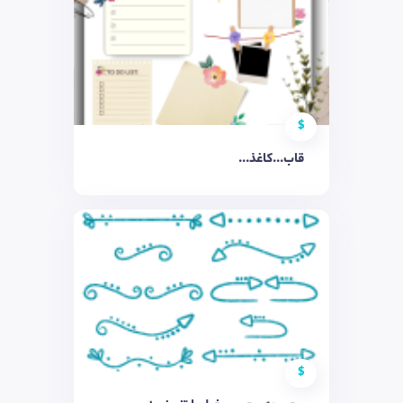
$
قاب...کاغذ...
$