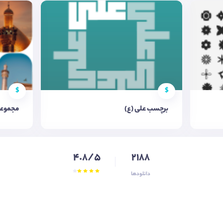
$
$
برچسب علی (ع)
مجموعه
4.8/5
2188
دانلودها