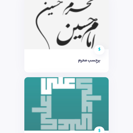
$
برچسب محرم
$