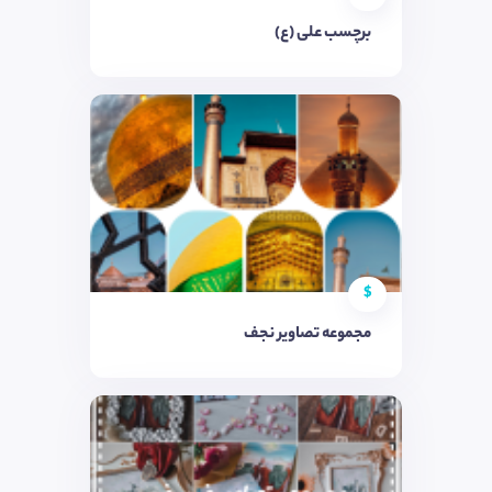
برچسب علی (ع)
$
مجموعه تصاویر نجف