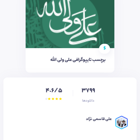
$
برچسب تایپوگرافی علی ولی الله
4.6/5
3799
دانلودها
علی قاسمی نژاد