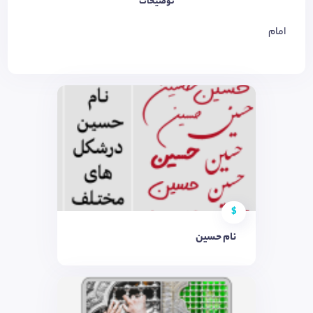
توضیحات
امام
$
نام حسین