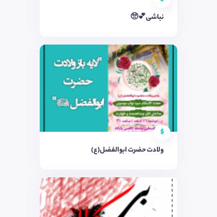
نباشی💕🥺
$
ولادت حضرت ابوالفضل(ع)