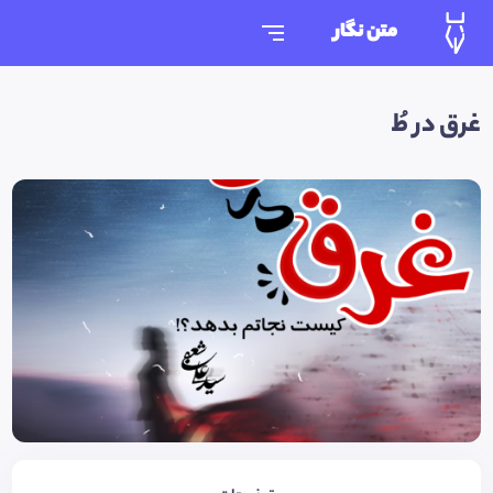
متن نگار
غرق در طُ