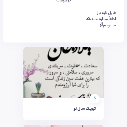
توضیحات
فایل لایه باز
لطفاً ستاره بدید🙏
ممنونم✌️
$
تبریک سال نو