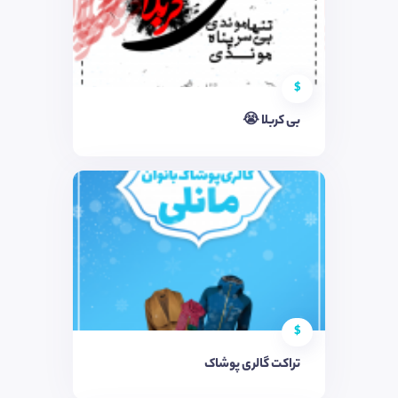
$
بی کربلا 😭
$
تراکت گالری پوشاک