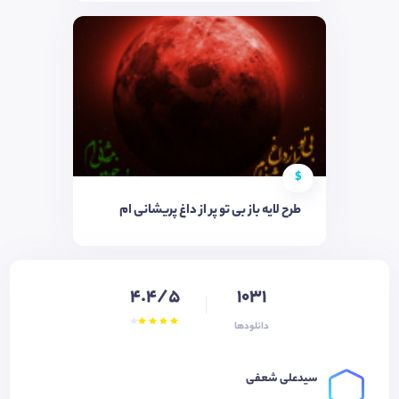
$
طرح لایه باز بی تو پر از داغ پریشانی ام
4.4/5
1031
دانلودها
سیدعلی شعفی