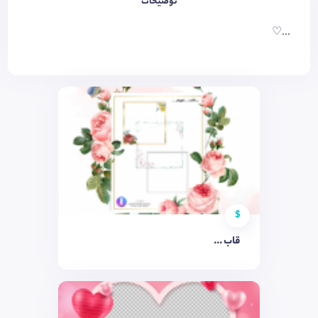
توضیحات
...♡
$
قاب ...