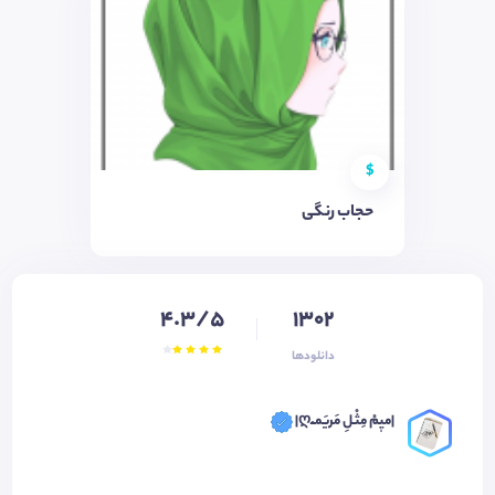
$
حجاب رنگی
4.3/5
1302
دانلودها
|میٖمْ مِثْـلِ مَریَمـْـღ|