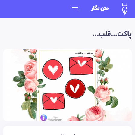
متن نگار
پاکت...قلب...