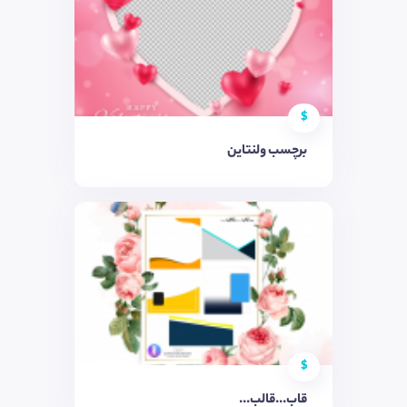
$
برچسب ولنتاین
$
قاب...قالب...